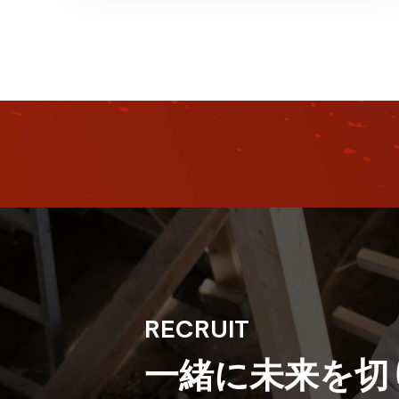
す。 そして、スピードの早さや施工単価の安
さといった …
RECRUIT
一緒に未来を
切