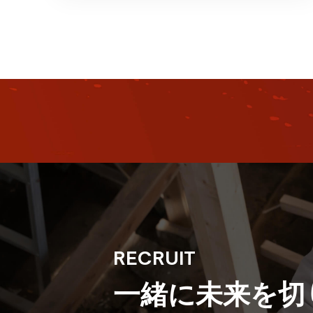
設での快適性が向上し、音の漏れや騒音の影
響を最小限に …
RECRUIT
一緒に未来を
切